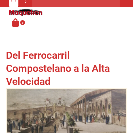
Carrito
MENU
Del Ferrocarril
Compostelano a la Alta
Velocidad