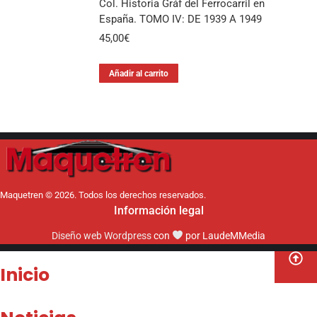
Col. Historia Gráf del Ferrocarril en
España. TOMO IV: DE 1939 A 1949
45,00
€
Añadir al carrito
Maquetren © 2026. Todos los derechos reservados.
Información legal
Diseño web Wordpress
con
por LaudeMMedia
Inicio