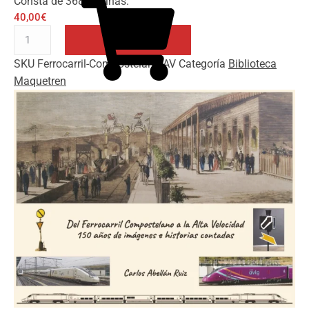
Consta de 368 páginas.
40,00
€
Del
Ferrocarril
SKU
Ferrocarril-Compostelano-AV
Categoría
Biblioteca
Compostelano
Añadir al carrito
Maquetren
a
la
Alta
Velocidad
cantidad