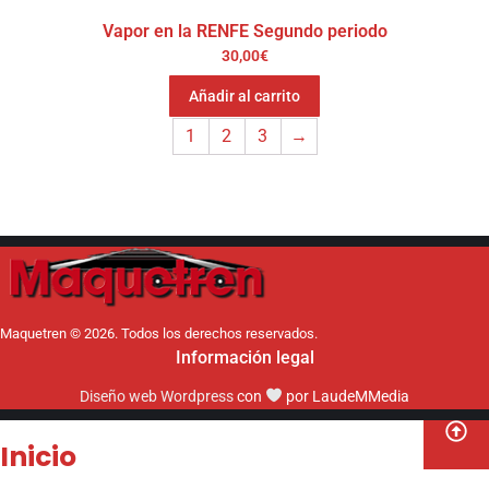
Vapor en la RENFE Segundo periodo
30,00
€
Añadir al carrito
1
2
3
→
Maquetren © 2026. Todos los derechos reservados.
Información legal
Diseño web Wordpress
con
por LaudeMMedia
Inicio