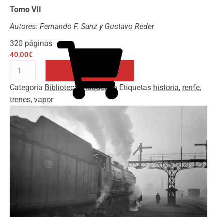
Tomo VII
Autores: Fernando F. Sanz y Gustavo Reder
320 páginas
40,00
€
Vapor
en
Categoría
Biblioteca Maquetren
Etiquetas
historia
,
renfe
,
la
Añadir al carrito
trenes
,
vapor
RENFE
cantidad