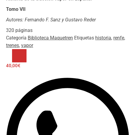
Tomo VII
Autores: Fernando F. Sanz y Gustavo Reder
320 páginas
Categoría
Biblioteca Maquetren
Etiquetas
historia
,
renfe
,
trenes
,
vapor
RPD
-
40,00
€
12
Números
+
vagón
escala
N.
Solo
España
cantidad