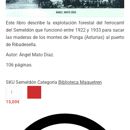
Este libro describe la explotación forestal del ferrocarril
del Semeldón que funcionó entre 1922 y 1933 para sacar
las maderas de los montes de Ponga (Asturias) al puerto
de Ribadesella.
Autor: Ángel Mato Díaz.
106 páginas.
SKU
Semeldón
Categoría
Biblioteca Maquetren
Revista
Maquetren
15,00
€
nº
372
cantidad