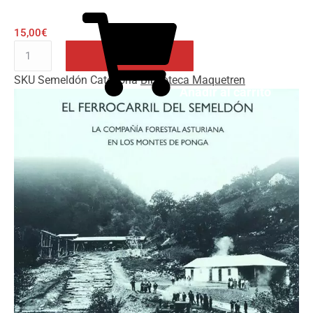
15,00
€
El
Ferrocarril
SKU
Semeldón
Categoría
Biblioteca Maquetren
del
Añadir al carrito
Semeldón
La
compañía
forestal
asturiana
en
los
montes
de
Ponga
cantidad