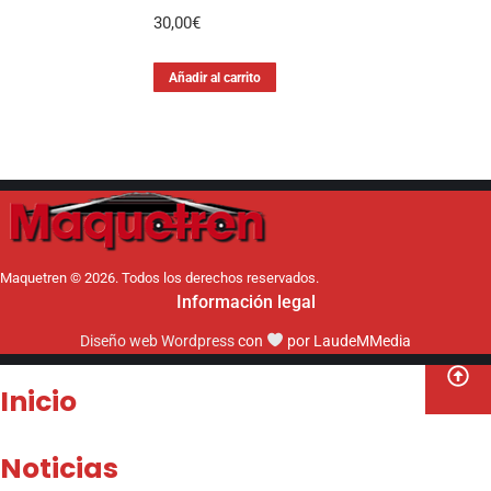
30,00
€
Añadir al carrito
Maquetren © 2026. Todos los derechos reservados.
Información legal
Diseño web Wordpress
con
por LaudeMMedia
Inicio
Noticias