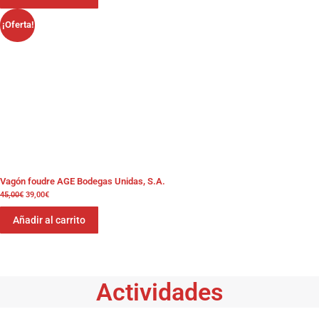
¡Oferta!
Vagón foudre AGE Bodegas Unidas, S.A.
45,00
€
El
39,00
€
El
precio
precio
original
actual
Añadir al carrito
era:
es:
45,00€.
39,00€.
Actividades