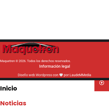
Maquetren © 2026. Todos los derechos reservados.
Información legal
Diseño web Wordpress
con
por LaudeMMedia
Inicio
Noticias