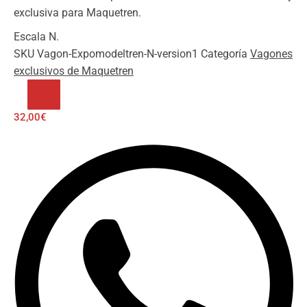
exclusiva para Maquetren.
Escala N.
SKU
Vagon-Expomodeltren-N-version1
Categoría
Vagones
exclusivos de Maquetren
RPD
-
32,00
€
12
Números.
Solo
España
cantidad