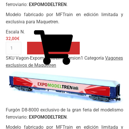
ferroviario:
EXPOMODELTREN
.
Modelo fabricado por MFTrain en edición limitada y
exclusiva para Maquetren.
Escala N.
32,00
€
Furgón
D8-
SKU
Vagon-Expomodeltren-N-version1
Categoría
Vagones
8000
Añadir al carrito
exclusivos de Maquetren
exclusivo
de
EXPOMODELTREN
-
versión
1
cantidad
Furgón D8-8000 exclusivo de la gran feria del modelismo
ferroviario:
EXPOMODELTREN
.
Modelo fabricado por MFTrain en edición limitada y