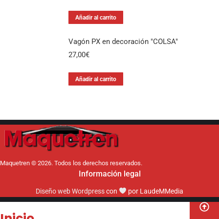
Añadir al carrito
Vagón PX en decoración "COLSA"
27,00
€
Añadir al carrito
Maquetren © 2026. Todos los derechos reservados.
Información legal
Diseño web Wordpress
con
por LaudeMMedia
Inicio