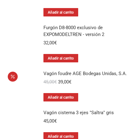
Añadir al carrito
Furgón D8-8000 exclusivo de
EXPOMODELTREN - versión 2
32,00
€
Añadir al carrito
Vagón foudre AGE Bodegas Unidas, S.A.
El
El
45,00
€
39,00
€
precio
precio
original
actual
Añadir al carrito
era:
es:
45,00€.
39,00€.
Vagón cisterna 3 ejes "Saltra" gris
45,00
€
Añadir al carrito