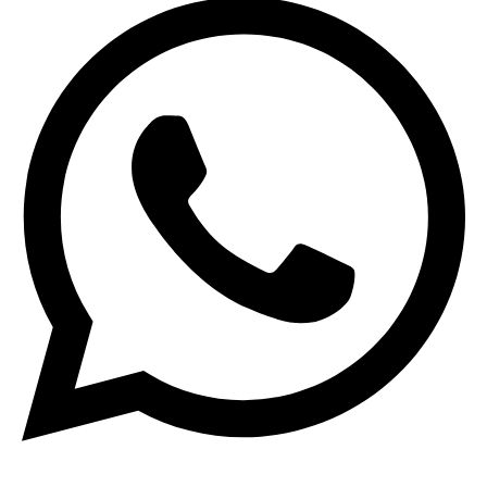
+
vagón
escala
N.
Solo
España
cantidad