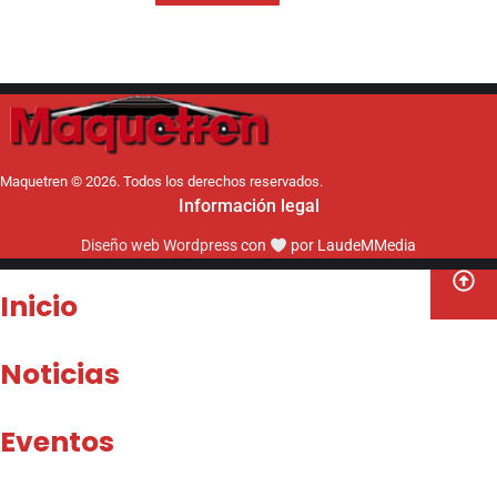
Maquetren © 2026. Todos los derechos reservados.
Información legal
Diseño web Wordpress
con
por LaudeMMedia
Inicio
Noticias
Eventos