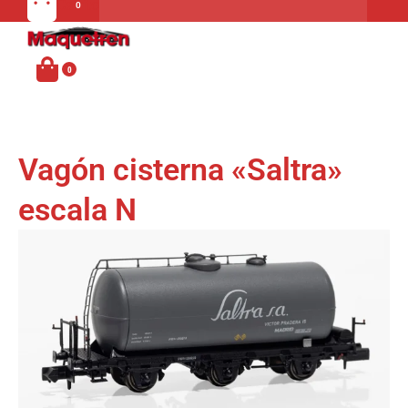
Carrito
MENU
Vagón cisterna «Saltra»
escala N