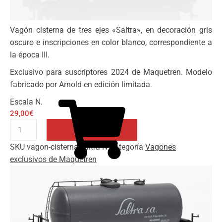
Vagón cisterna de tres ejes «Saltra», en decoración gris
oscuro e inscripciones en color blanco, correspondiente a
la época III.
Exclusivo para suscriptores 2024 de Maquetren. Modelo
fabricado por Arnold en edición limitada.
Escala N.
29,00
€
Vagón
cisterna
SKU
vagon-cisterna-saltra-N
Categoría
Vagones
"Saltra"
Añadir al carrito
exclusivos de Maquetren
escala
N
cantidad