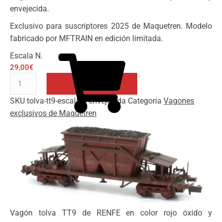
envejecida.
Exclusivo para suscriptores 2025 de Maquetren. Modelo
fabricado por MFTRAIN en edición limitada.
Escala N.
29,00
€
Vagón
tolva
SKU
tolva-tt9-escala-n-envejecida
Categoría
Vagones
TT9
Añadir al carrito
exclusivos de Maquetren
envejecida
cantidad
Vagón tolva TT9 de RENFE en color rojo óxido y