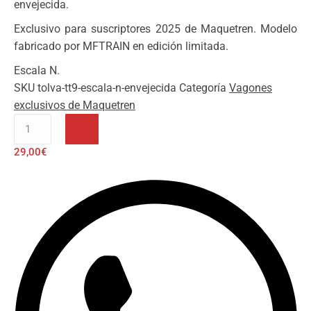
envejecida.
Exclusivo para suscriptores 2025 de Maquetren. Modelo
fabricado por MFTRAIN en edición limitada.
Escala N.
SKU
tolva-tt9-escala-n-envejecida
Categoría
Vagones
exclusivos de Maquetren
Historia
de
29,00
€
la
Tracción
Vapor
en
España.
Tomo
V.
Locomotoras
de