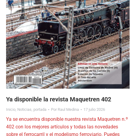
Ya disponible la revista Maquetren 402
Inicio
,
Noticias
,
portada
Por
Raul Medina
17 julio 2026
Ya se encuentra disponible nuestra revista Maquetren n.º
402 con los mejores artículos y todas las novedades
sobre el ferrocarril y el modelismo ferroviario. Puedes