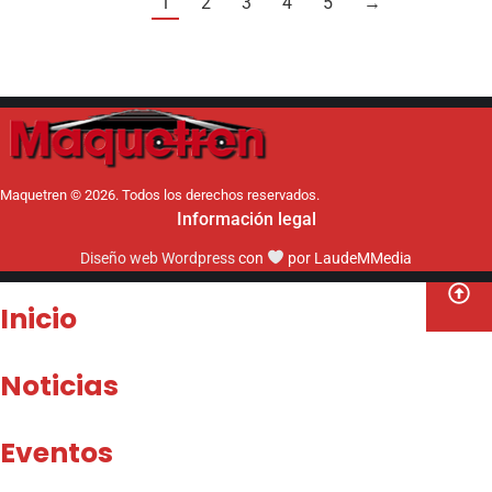
1
2
3
4
5
→
Maquetren © 2026. Todos los derechos reservados.
Información legal
Diseño web Wordpress
con
por LaudeMMedia
Inicio
Noticias
Eventos