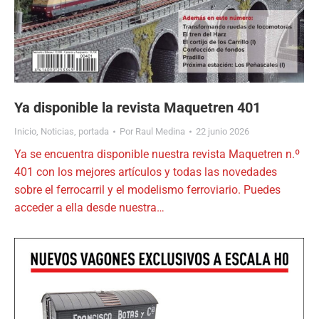
Ya disponible la revista Maquetren 401
Inicio
,
Noticias
,
portada
Por
Raul Medina
22 junio 2026
Ya se encuentra disponible nuestra revista Maquetren n.º
401 con los mejores artículos y todas las novedades
sobre el ferrocarril y el modelismo ferroviario. Puedes
acceder a ella desde nuestra…