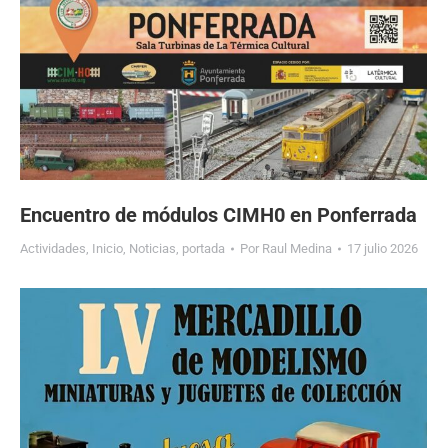
Encuentro de módulos CIMH0 en Ponferrada
Actividades
,
Inicio
,
Noticias
,
portada
Por
Raul Medina
17 julio 2026