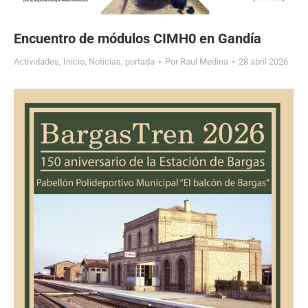
Encuentro de módulos CIMH0 en Gandía
Actividades
,
Inicio
,
Noticias
,
portada
Por
Raul Medina
28 abril 2026