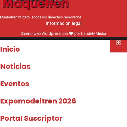
Maquetren © 2026. Todos los derechos reservados.
Información legal
Diseño web Wordpress
con
por LaudeMMedia
Inicio
Noticias
Eventos
Expomodeltren 2026
Portal Suscriptor